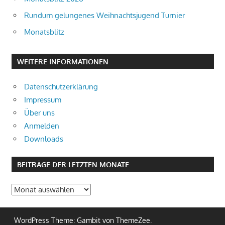
Rundum gelungenes Weihnachtsjugend Turnier
Monatsblitz
WEITERE INFORMATIONEN
Datenschutzerklärung
Impressum
Über uns
Anmelden
Downloads
BEITRÄGE DER LETZTEN MONATE
Beiträge
der
letzten
WordPress Theme: Gambit von ThemeZee.