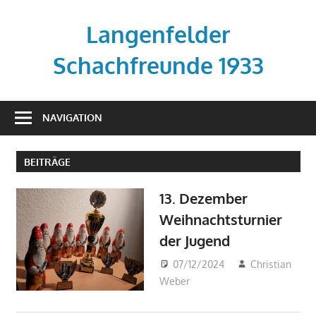
Zum
Inhalt
Langenfelder
springen
Schachfreunde 1933
Vereinsseite
der
NAVIGATION
Langenfelder
Schachfreunde
BEITRÄGE
13. Dezember
Weihnachtsturnier
der Jugend
07/12/2024
Christian
Weber
Beiträge