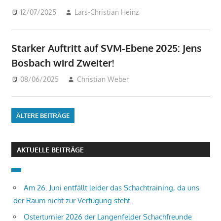
12/07/2025
Lars-Christian Heinz
Beiträge
,
Blitzmeisterschaften
,
Jugend
,
Starker Auftritt auf SVM-Ebene 2025: Jens
Meisterschaften
,
Tuniere
Bosbach wird Zweiter!
08/06/2025
Christian Weber
Beiträge
ÄLTERE BEITRÄGE
AKTUELLE BEITRÄGE
Am 26. Juni entfällt leider das Schachtraining, da uns
der Raum nicht zur Verfügung steht.
Osterturnier 2026 der Langenfelder Schachfreunde