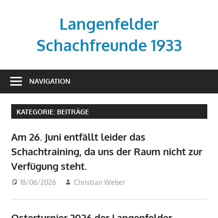
Zum
Inhalt
Langenfelder
springen
Schachfreunde 1933
Vereinsseite
der
NAVIGATION
Langenfelder
Schachfreunde
KATEGORIE:
BEITRÄGE
Am 26. Juni entfällt leider das
Schachtraining, da uns der Raum nicht zur
Verfügung steht.
18/06/2026
Christian Weber
Beiträge
Osterturnier 2026 der Langenfelder